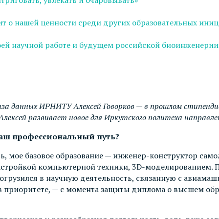
рит о нашей ценности среди других образовательных ини
ей научной работе и будущем российской биоинженерии
а данных ИРНИТУ Алексей Говорков — в прошлом стипендиа
с Алексей развивает новое для Иркутского политеха направ
 ваш профессиональный путь?
ь, мое базовое образование — инженер-конструктор само
 настройкой компьютерной техники, 3D-моделированием. 
 погрузился в научную деятельность, связанную с авиам
а в приоритете, — с момента защиты диплома о высшем о