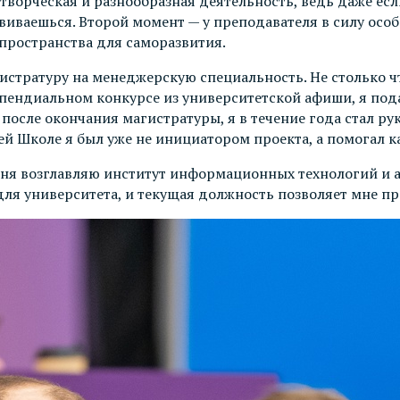
 творческая и разнообразная деятельность, ведь даже есл
иваешься. Второй момент — у преподавателя в силу особ
 пространства для саморазвития.
истратуру на менеджерскую специальность. Не столько ч
ипендиальном конкурсе из университетской афиши, я пода
, после окончания магистратуры, я в течение года стал
ей Школе я был уже не инициатором проекта, а помогал к
ня возглавляю институт информационных технологий и ан
для университета, и текущая должность позволяет мне п