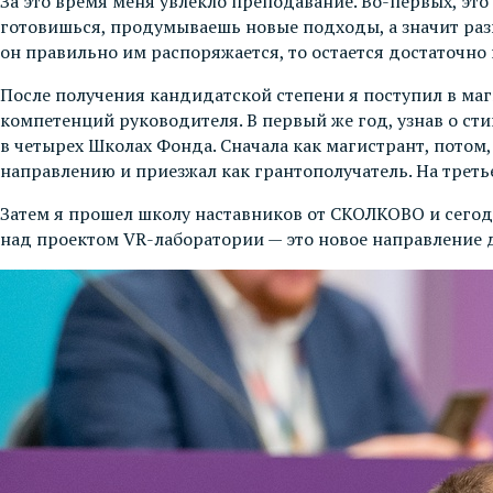
За это время меня увлекло преподавание. Во-первых, это
готовишься, продумываешь новые подходы, а значит разв
он правильно им распоряжается, то остается достаточно
После получения кандидатской степени я поступил в маг
компетенций руководителя. В первый же год, узнав о ст
в четырех Школах Фонда. Сначала как магистрант, потом
направлению и приезжал как грантополучатель. На треть
Затем я прошел школу наставников от СКОЛКОВО и сегод
над проектом VR-лаборатории — это новое направление 