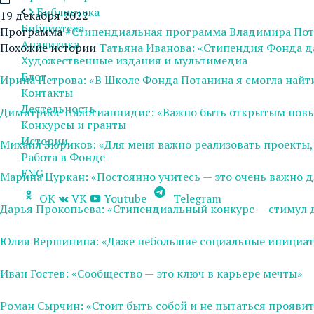
Библиотека
19 декабря 2022
Библиотека
Программа
#Стипендиальная программа Владимира По
Аналитика
Похожие истории
Татьяна Иванова: «Стипендия Фонда д
Художественные издания и мультимедиа
Блог
Ирина Петрова: «В Школе Фонда Потанина я смогла найт
Контакты
Деятельность
Димитриос Палогианнидис: «Важно быть открытым нов
Конкурсы и гранты
Истории
Михаил Зюриков: «Для меня важно реализовать проекты, 
Работа в Фонде
ENG
Марина Цуркан: «Постоянно учитесь — это очень важно
OK
VK
Youtube
Telegram
Дарья Прокопьева: «Стипендиальный конкурс — стимул 
Юлия Вершинина: «Даже небольшие социальные инициат
Иван Гостев: «Сообщество — это ключ в карьере мечты»
Роман Сырчин: «Стоит быть собой и не пытаться прояви