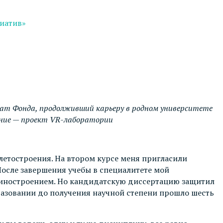
циатив»
т Фонда, продолживший карьеру в родном университете
ление — проект VR-лаборатории
летостроения. На втором курсе меня пригласили
После завершения учебы в специалитете мой
ашиностроением. Но кандидатскую диссертацию защитил
бразовании до получения научной степени прошло шесть