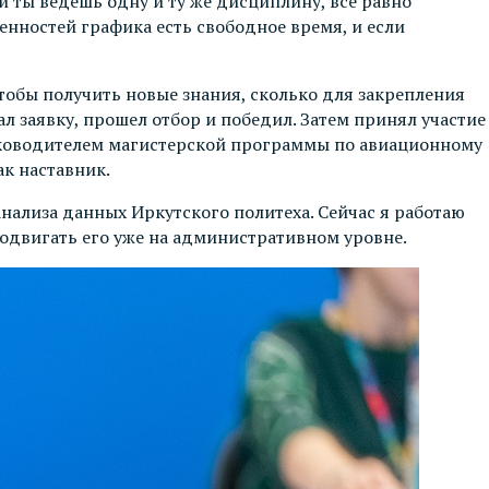
и ты ведешь одну и ту же дисциплину, все равно
енностей графика есть свободное время, и если
тобы получить новые знания, сколько для закрепления
л заявку, прошел отбор и победил. Затем принял участие
 руководителем магистерской программы по авиационному
ак наставник.
ализа данных Иркутского политеха. Сейчас я работаю
родвигать его уже на административном уровне.