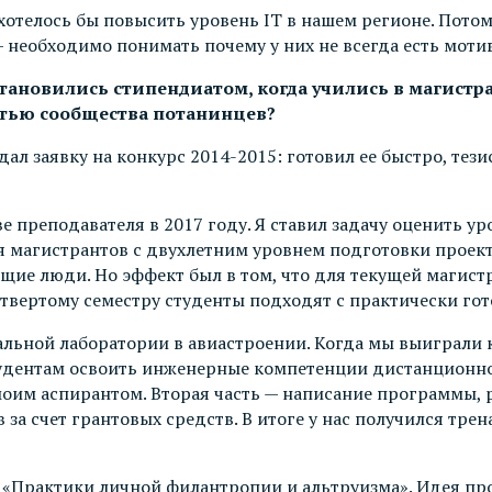
хотелось бы повысить уровень IT в нашем регионе. Потом
— необходимо понимать почему у них не всегда есть моти
ановились стипендиатом, когда учились в магистрат
астью сообщества потанинцев?
ал заявку на конкурс 2014-2015: готовил ее быстро, тези
е преподавателя в 2017 году. Я ставил задачу оценить у
для магистрантов с двухлетним уровнем подготовки прое
ющие люди. Но эффект был в том, что для текущей магист
етвертому семестру студенты подходят с практически г
альной лаборатории в авиастроении. Когда мы выиграли к
удентам освоить инженерные компетенции дистанционно. 
моим аспирантом. Вторая часть — написание программы, р
 за счет грантовых средств. В итоге у нас получился тр
е «Практики личной филантропии и альтруизма». Идея про