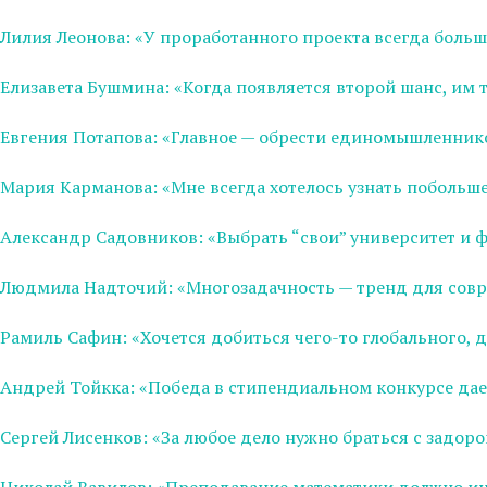
Лилия Леонова: «У проработанного проекта всегда боль
Елизавета Бушмина: «Когда появляется второй шанс, им 
Евгения Потапова: «Главное — обрести единомышленнико
Мария Карманова: «Мне всегда хотелось узнать побольше 
Александр Садовников: «Выбрать “свои” университет и ф
Людмила Надточий: «Многозадачность — тренд для совр
Рамиль Сафин: «Хочется добиться чего-то глобального, 
Андрей Тойкка: «Победа в cтипендиальном конкурсе дае
Сергей Лисенков: «За любое дело нужно браться с задо
Николай Вавилов: «Преподавание математики должно инт