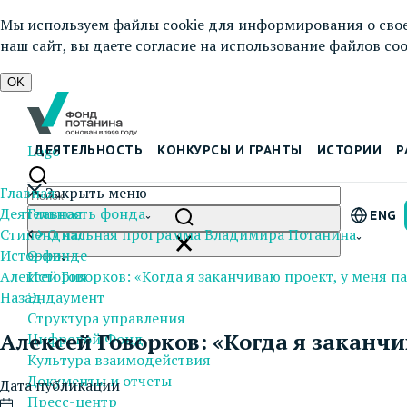
Мы используем файлы cookie для информирования о свое
наш сайт, вы даете согласие на использование файлов cook
OK
Logo
ДЕЯТЕЛЬНОСТЬ
КОНКУРСЫ И ГРАНТЫ
ИСТОРИИ
Р
Главная
Закрыть меню
Деятельность фонда
Главная
ENG
Стипендиальная программа Владимира Потанина
О нас
Истории
О фонде
Алексей Говорков: «Когда я заканчиваю проект, у меня 
История
Назад
Эндаумент
Структура управления
Алексей Говорков: «Когда я заканч
Цифровой Фонд
Культура взаимодействия
Документы и отчеты
Дата публикации
Пресс-центр