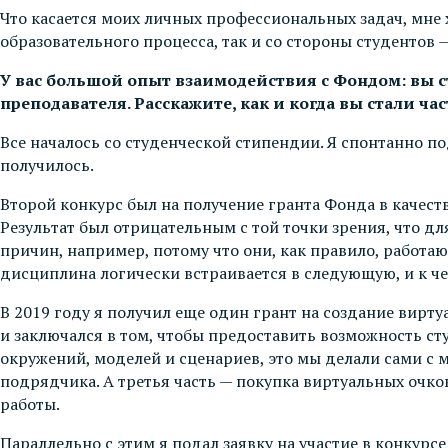
Что касается моих личных профессиональных задач, мне 
образовательного процесса, так и со стороны студентов 
У вас большой опыт взаимодействия с Фондом: вы ст
преподавателя. Расскажите, как и когда вы стали ч
Все началось со студенческой стипендии. Я спонтанно под
получилось.
Второй конкурс был на получение гранта Фонда в качеств
Результат был отрицательным с той точки зрения, что 
причин, например, потому что они, как правило, работа
дисциплина логически встраивается в следующую, и к ч
В 2019 году я получил еще один грант на создание вирту
и заключался в том, чтобы предоставить возможность ст
окружений, моделей и сценариев, это мы делали сами с 
подрядчика. А третья часть — покупка виртуальных очков
работы.
Параллельно с этим я подал заявку на участие в конкурс