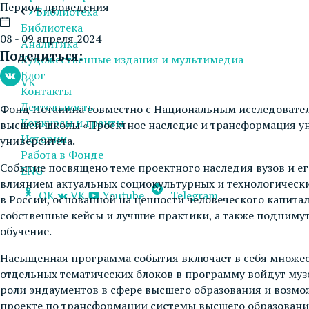
Период проведения
Библиотека
Библиотека
08 - 09 апреля 2024
Аналитика
Поделиться:
Художественные издания и мультимедиа
Блог
VK
Контакты
Деятельность
Фонд Потанина совместно с Национальным исследовате
Конкурсы и гранты
высшей школы «Проектное наследие и трансформация ун
Истории
университета.
Работа в Фонде
Событие посвящено теме проектного наследия вузов и е
ENG
влиянием актуальных социокультурных и технологически
OK
VK
Youtube
Telegram
в России, основанной на ценности человеческого капит
собственные кейсы и лучшие практики, а также поднимут
обучение.
Насыщенная программа события включает в себя множеств
отдельных тематических блоков в программу войдут муз
роли эндаументов в сфере высшего образования и возмож
проекте по трансформации системы высшего образовани