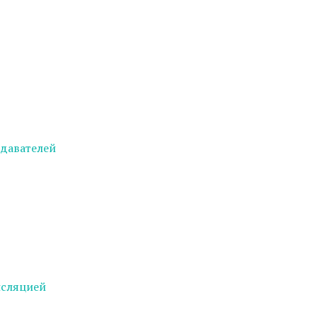
давателей
нсляцией