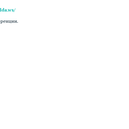
lda.ws/
еренции.