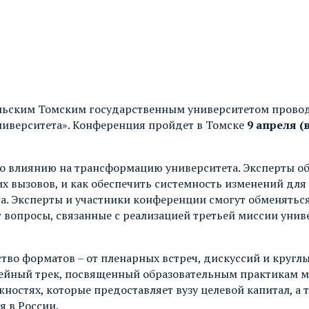
льским Томским государственным университетом провод
иверситета». Конференция пройдет в Томске
9 апреля (в
го влиянию на трансформацию университета. Эксперты об
х вызовов, и как обеспечить системность изменений дл
ала. Эксперты и участники конференции смогут обменять
 вопросы, связанные с реализацией третьей миссии унив
о форматов – от пленарных встреч, дискуссий и круглых
ейный трек, посвященный образовательным практикам муз
ностях, которые предоставляет вузу целевой капитал, а 
я в России.