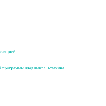
нсляцией
ой программы Владимира Потанина