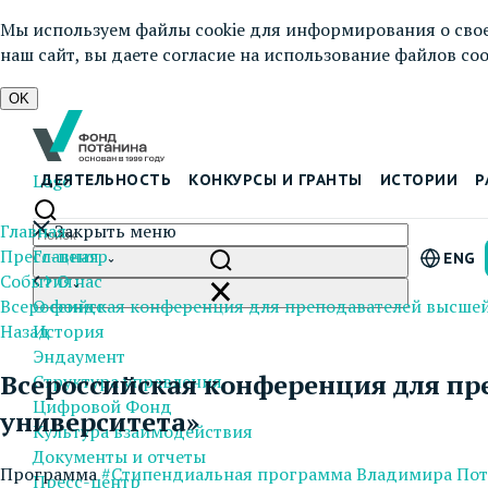
Мы используем файлы cookie для информирования о свое
наш сайт, вы даете согласие на использование файлов cook
OK
Logo
ДЕЯТЕЛЬНОСТЬ
КОНКУРСЫ И ГРАНТЫ
ИСТОРИИ
Р
Главная
Закрыть меню
Пресс-центр
Главная
ENG
События
О нас
Всероссийская конференция для преподавателей высшей
О фонде
Назад
История
Эндаумент
Всероссийская конференция для пр
Структура управления
Цифровой Фонд
университета»
Культура взаимодействия
Документы и отчеты
Программа
#Стипендиальная программа Владимира По
Пресс-центр