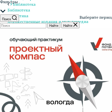
Фильтры
Библиотека
Библиотека
Аналитика
Выберите перио
Поиск
Художественные издания и мультимедиа
Найти
Найти
Блог
Контакты
Деятельность
Конкурсы и гранты
Истории
Работа в Фонде
ENG
OK
VK
Youtube
Telegram