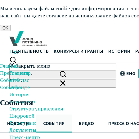
Мы используем файлы cookie для информирования о свое
наш сайт, вы даете согласие на использование файлов cook
OK
Logo
ДЕЯТЕЛЬНОСТЬ
КОНКУРСЫ И ГРАНТЫ
ИСТОРИИ
Р
Главная
Закрыть меню
Пресс-центр
Главная
ENG
События
О нас
События
О фонде
История
События
Эндаумент
Структура управления
Цифровой Фонд
Культура взаимодействия
НОВОСТИ
СОБЫТИЯ
ВИДЕО
ПРЕССА О НАС
Документы и отчеты
Пресс-центр