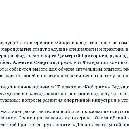
о будущем»
конференции «Спорт и общество: энергия изм
 мероприятия станут ведущие специалисты и практики 
ерации фиджитал-спорта
Дмитрий Григорьев,
руковод
тболу
Алексей Смертин,
президент Федерации компьют
ерты соберутся вместе для обмена актуальным опытом, р
ва жизни людей и позитивного влияния на систему ценно
ойдет в инновационном IT-кластере «Кибердом». Ведущи
реждений и грантодающих организаций подведут итоги р
туальные вопросы развития спортивной индустрии в усл
ем»
станет развитие технологий и использование искусст
огами. Среди приглашенных спикеров — Олимпийский ч
итрий Григорьев, руководитель Департамента устойчиво