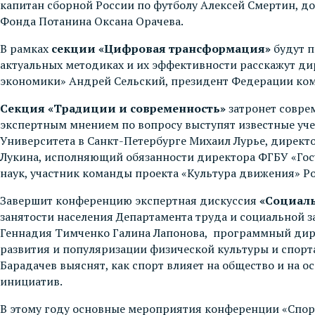
капитан сборной России по футболу Алексей Смертин, д
Фонда Потанина Оксана Орачева.
В рамках
секции «Цифровая трансформация»
будут п
актуальных методиках и их эффективности расскажут д
экономики» Андрей Сельский, президент Федерации ко
Секция «Традиции и современность»
затронет совре
экспертным мнением по вопросу выступят известные уче
Университета в Санкт-Петербурге Михаил Лурье, дирек
Лукина, исполняющий обязанности директора ФГБУ «Госу
наук, участник команды проекта «Культура движения» Р
Завершит конференцию экспертная дискуссия
«Социаль
занятости населения Департамента труда и социальной 
Геннадия Тимченко Галина Лапонова, программный дир
развития и популяризации физической культуры и спо
Барадачев выяснят, как спорт влияет на общество и на
инициатив.
В этому году основные мероприятия конференции «Спорт