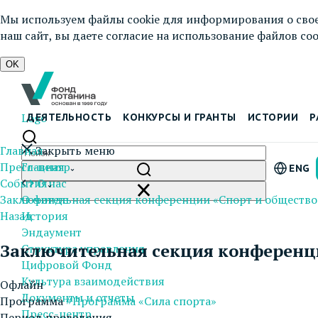
Мы используем файлы cookie для информирования о свое
наш сайт, вы даете согласие на использование файлов cook
OK
Logo
ДЕЯТЕЛЬНОСТЬ
КОНКУРСЫ И ГРАНТЫ
ИСТОРИИ
Р
Главная
Закрыть меню
Пресс-центр
Главная
ENG
События
О нас
Заключительная секция конференции «Спорт и общество
О фонде
Назад
История
Эндаумент
Заключительная секция конференци
Структура управления
Цифровой Фонд
Культура взаимодействия
Офлайн
Документы и отчеты
Программа
#Программа «Сила спорта»
Пресс-центр
Период проведения