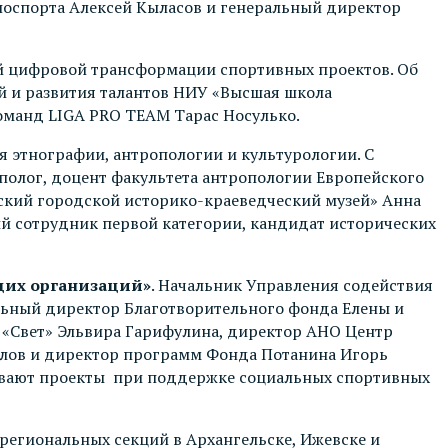
носпорта Алексей Кыласов и генеральный директор
ий цифровой трансформации спортивных проектов. Об
й и развития талантов НИУ «Высшая школа
оманд LIGA PRO TEAM Тарас Носулько.
я этнографии, антропологии и культурологии. С
полог, доцент факультета антропологии Европейского
ский городской историко-краеведческий музей» Анна
й сотрудник первой категории, кандидат исторических
щих организаций»
. Начальник Управления содействия
льный директор Благотворительного фонда Елены и
«Свет» Эльвира Гарифулина, директор АНО Центр
илов и директор программ Фонда Потанина Игорь
нивают проекты при поддержке социальных спортивных
региональных секций в Архангельске, Ижевске и