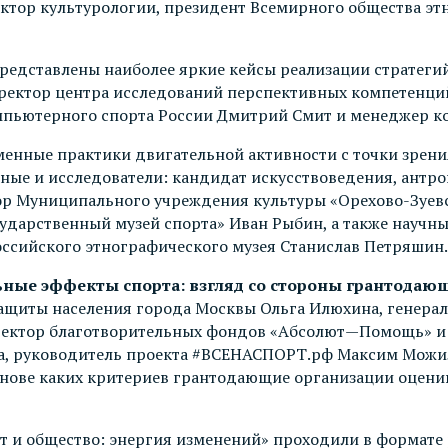
октор культурологии, президент Всемирного общества эт
редставлены наиболее яркие кейсы реализации стратег
иректор центра исследований перспективных компетенци
мпьютерного спорта России Дмитрий Смит и менеджер к
менные практики двигательной активности с точки зрени
ные и исследователи: кандидат искусствоведения, антро
тор Муниципального учреждения культуры «Орехово-Зуев
дарственный музей спорта» Иван Рыбин, а также научны
оссийского этнографического музея Станислав Петряшин.
ные эффекты спорта: взгляд со стороны грантодаю
защиты населения города Москвы Ольга Илюхина, генера
ектор благотворительных фондов «Абсолют—Помощь» и 
рта, руководитель проекта #ВСЕНАСПОРТ.рф Максим Мож
 основе каких критериев грантодающие организации оце
 и общество: энергия изменений» проходили в формате 