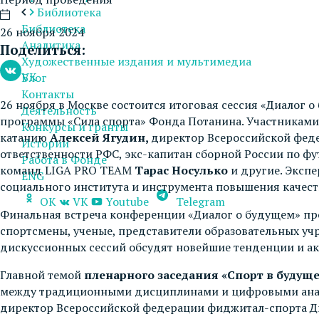
Библиотека
Библиотека
26 ноября 2024
Аналитика
Поделиться:
Художественные издания и мультимедиа
VK
Блог
Контакты
26 ноября в Москве состоится итоговая сессия «Диалог 
Деятельность
программы «Сила спорта» Фонда Потанина. Участниками
Конкурсы и гранты
катанию
Алексей Ягудин,
директор Всероссийской фед
Истории
ответственности РФС, экс-капитан сборной России по фу
Работа в Фонде
команд LIGA PRO TEAM
Тарас Носулько
и другие. Эксп
ENG
социального института и инструмента повышения качест
OK
VK
Youtube
Telegram
Финальная встреча конференции «Диалог о будущем» пр
спортсмены, ученые, представители образовательных уч
дискуссионных сессий обсудят новейшие тенденции и ак
Главной темой
пленарного заседания «Спорт в будущ
между традиционными дисциплинами и цифровыми анал
директор Всероссийской федерации фиджитал-спорта Дм