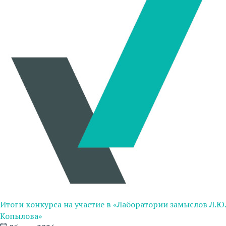
Итоги конкурса на участие в «Лаборатории замыслов Л.Ю.
Копылова»