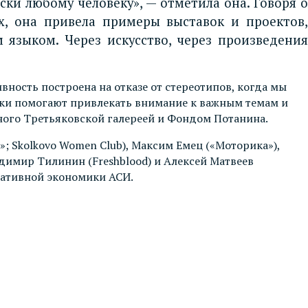
ки любому человеку», — отметила она. Говоря о
, она привела примеры выставок и проектов,
языком. Через искусство, через произведения
ность построена на отказе от стереотипов, когда мы
тики помогают привлекать внимание к важным темам и
ного Третьяковской галереей и Фондом Потанина.
; Skolkovo Women Club), Максим Емец («Моторика»),
ладимир Тилинин (Freshblood) и Алексей Матвеев
еативной экономики АСИ.