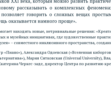
ов XXI века, который можно развить практичес
овому рассказывать о комплексных феноменах
позволяет говорить о сложных вещах простым 
щь оказывается намного проще».
могает находить новые, нетривиальные решения: «Креатив
льных и музейных инициативах, где художественные прак
узея» – совместного инклюзивного пространства, создан
р «Пиано»), Александра Одоевская («Вселенная киборгов»
тернатива»), Мария Ситковская (Universal University), В
Екатерина Черкес-заде, директор Центра по развитию кр