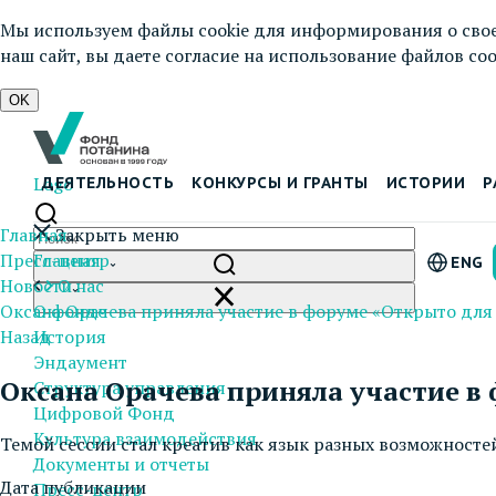
Мы используем файлы cookie для информирования о свое
наш сайт, вы даете согласие на использование файлов cook
OK
Logo
ДЕЯТЕЛЬНОСТЬ
КОНКУРСЫ И ГРАНТЫ
ИСТОРИИ
Р
Главная
Закрыть меню
Пресс-центр
Главная
ENG
Новости
О нас
Оксана Орачева приняла участие в форуме «Открыто для 
О фонде
Назад
История
Эндаумент
Оксана Орачева приняла участие в 
Структура управления
Цифровой Фонд
Культура взаимодействия
Темой сессии стал креатив как язык разных возможносте
Документы и отчеты
Дата публикации
Пресс-центр