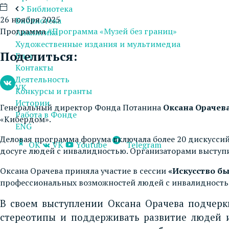
Библиотека
26 ноября 2025
Библиотека
Программа
#Программа «Музей без границ»
Аналитика
Художественные издания и мультимедиа
Поделиться:
Блог
Контакты
Деятельность
VK
Конкурсы и гранты
Истории
Генеральный директор Фонда Потанина
Оксана Орачев
Работа в Фонде
«Кибердом».
ENG
Деловая программа форума включала более 20 дискуссий
OK
VK
Youtube
Telegram
досуге людей с инвалидностью. Организаторами выступи
Оксана Орачева приняла участие в сессии
«Искусство бы
профессиональных возможностей людей с инвалидностью
В своем выступлении Оксана Орачева подчерк
стереотипы и поддерживать развитие людей и