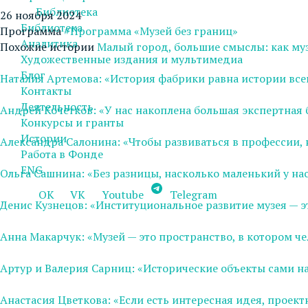
Библиотека
26 ноября 2024
Библиотека
Программа
#Программа «Музей без границ»
Аналитика
Похожие истории
Малый город, большие смыслы: как муз
Художественные издания и мультимедиа
Блог
Наталия Артемова: «История фабрики равна истории все
Контакты
Деятельность
Андрей Кочетков: «У нас накоплена большая экспертная 
Конкурсы и гранты
Истории
Александра Салонина: «Чтобы развиваться в профессии,
Работа в Фонде
ENG
Ольга Сашнина: «Без разницы, насколько маленький у н
OK
VK
Youtube
Telegram
Денис Кузнецов: «Институциональное развитие музея — 
Анна Макарчук: «Музей — это пространство, в котором че
Артур и Валерия Сарниц: «Исторические объекты сами на
Анастасия Цветкова: «Если есть интересная идея, проект