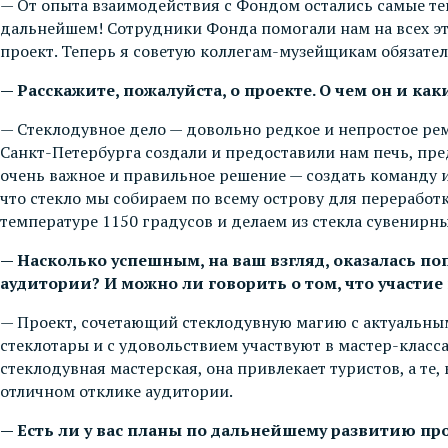
— От опыта взаимодействия с Фондом остались самые теп
дальнейшем! Сотрудники Фонда помогали нам на всех эт
проект. Теперь я советую коллегам-музейщикам обязател
— Расскажите, пожалуйста, о проекте. О чем он и ка
— Стеклодувное дело — довольно редкое и непростое ре
Санкт-Петербурга создали и предоставили нам печь, пре
очень важное и правильное решение — создать команду и 
что стекло мы собираем по всему острову для переработ
температуре 1150 градусов и делаем из стекла сувенирн
— Насколько успешным, на ваш взгляд, оказалась п
аудитории? И можно ли говорить о том, что участие
— Проект, сочетающий стеклодувную магию с актуальным
стеклотары и с удовольствием участвуют в мастер-класс
стеклодувная мастерская, она привлекает туристов, а те,
отличном отклике аудитории.
— Есть ли у вас планы по дальнейшему развитию про