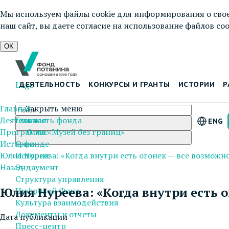
Мы используем файлы cookie для информирования о свое
наш сайт, вы даете согласие на использование файлов cook
OK
Logo
ДЕЯТЕЛЬНОСТЬ
КОНКУРСЫ И ГРАНТЫ
ИСТОРИИ
Р
Главная
Закрыть меню
Деятельность фонда
Главная
ENG
Программа «Музей без границ»
О нас
Истории
О фонде
Юлия Нуреева: «Когда внутри есть огонек — все возможн
История
Назад
Эндаумент
Структура управления
Юлия Нуреева: «Когда внутри есть 
Цифровой Фонд
Культура взаимодействия
Документы и отчеты
Дата публикации
Пресс-центр