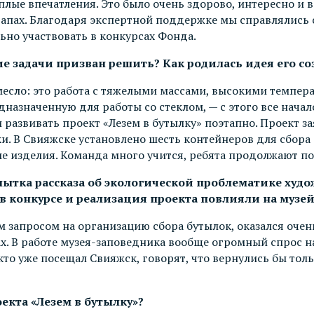
лые впечатления. Это было очень здорово, интересно и в
апах. Благодаря экспертной поддержке мы справлялись 
ьно участвовать в конкурсах Фонда.
кие задачи призван решить? Как родилась идея его с
месло: это работа с тяжелыми массами, высокими темпе
дназначенную для работы со стеклом, — с этого все нача
развивать проект «Лезем в бутылку» поэтапно. Проект за
ки. В Свияжске установлено шесть контейнеров для сбора
ые изделия. Команда много учится, ребята продолжают по
опытка рассказа об экологической проблематике ху
 в конкурсе и реализация проекта повлияли на музе
 запросом на организацию сбора бутылок, оказался оче
ах. В работе музея-заповедника вообще огромный спрос н
 кто уже посещал Свияжск, говорят, что вернулись бы тол
екта «Лезем в бутылку»?