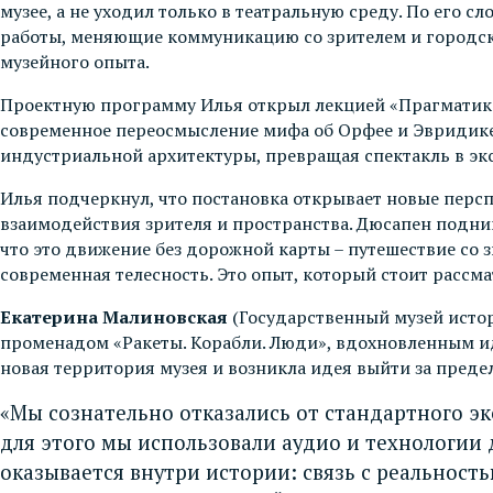
музее, а не уходил только в театральную среду. По его 
работы, меняющие коммуникацию со зрителем и городско
музейного опыта.
Проектную программу Илья открыл лекцией «Прагматика 
современное переосмысление мифа об Орфее и Эвридике,
индустриальной архитектуры, превращая спектакль в э
Илья подчеркнул, что постановка открывает новые персп
взаимодействия зрителя и пространства. Дюсапен подним
что это движение без дорожной карты – путешествие со 
современная телесность. Это опыт, который стоит рассм
Екатерина Малиновская
(Государственный музей исто
променадом «Ракеты. Корабли. Люди», вдохновленным иде
новая территория музея и возникла идея выйти за преде
«Мы сознательно отказались от стандартного э
для этого мы использовали аудио и технологии 
оказывается внутри истории: связь с реальност