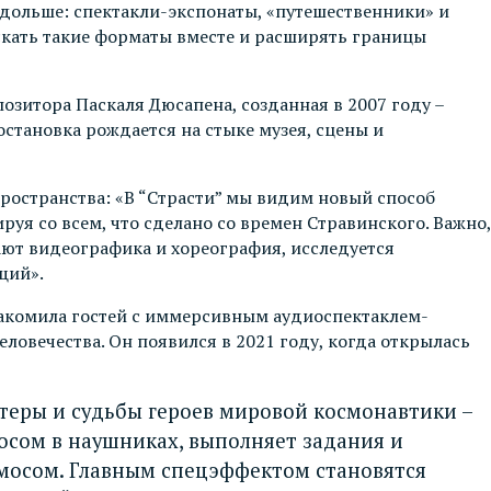
ь дольше: спектакли-экспонаты, «путешественники» и
скать такие форматы вместе и расширять границы
зитора Паскаля Дюсапена, созданная в 2007 году –
становка рождается на стыке музея, сцены и
ространства: «В “Страсти” мы видим новый способ
уя со всем, что сделано со времен Стравинского. Важно,
ают видеографика и хореография, исследуется
щий».
накомила гостей с иммерсивным аудиоспектаклем-
овечества. Он появился в 2021 году, когда открылась
ктеры и судьбы героев мировой космонавтики –
лосом в наушниках, выполняет задания и
осмосом. Главным спецэффектом становятся