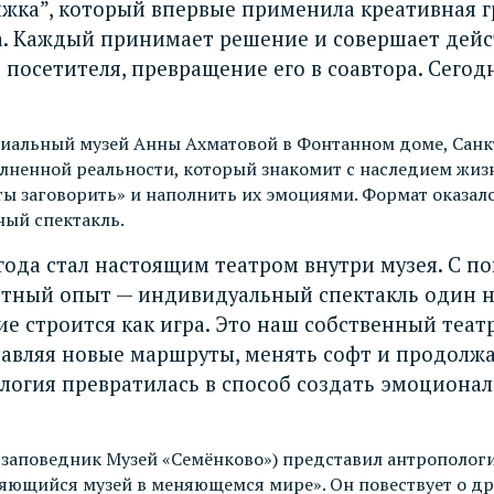
жка”, который впервые применила креативная г
ра. Каждый принимает решение и совершает дейс
 посетителя, превращение его в соавтора. Сегод
альный музей Анны Ахматовой в Фонтанном доме, Санкт-П
лненной реальности, который знакомит с наследием жиз
еты заговорить» и наполнить их эмоциями. Формат оказал
ный спектакль.
 года стал настоящим театром внутри музея. С
етный опыт — индивидуальный спектакль один н
е строится как игра. Это наш собственный теат
бавляя новые маршруты, менять софт и продолж
нология превратилась в способ создать эмоцион
заповедник Музей «Семёнково») представил антропологи
няющийся музей в меняющемся мире». Он повествует о д