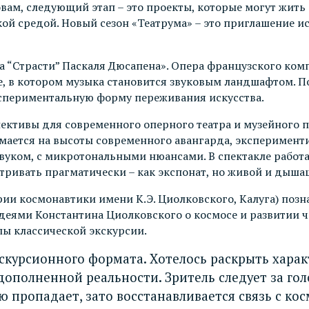
словам, следующий этап – это проекты, которые могут жит
й средой. Новый сезон «Театрума» – это приглашение и
“Страсти” Паскаля Дюсапена». Опера французского компо
 в котором музыка становится звуковым ландшафтом. По
кспериментальную форму переживания искусства.
ективы для современного оперного театра и музейного п
ается на высоты современного авангарда, экспериментир
звуком, с микротональными нюансами. В спектакле работ
атривать прагматически – как экспонат, но живой и дыша
рии космонавтики имени К.Э. Циолковского, Калуга) поз
ями Константина Циолковского о космосе и развитии чел
лы классической экскурсии.
кскурсионного формата. Хотелось раскрыть хара
дополненной реальности. Зритель следует за го
ью пропадает, зато восстанавливается связь с к