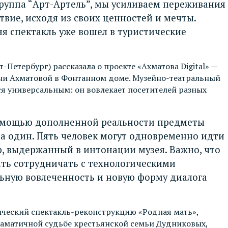
руппа “Арт-Артель”, мы усиливаем переживания
твие, исходя из своих ценностей и мечты.
ня спектакль уже вошел в туристические
етербург) рассказала о проекте «Ахматова Digital» —
ни Ахматовой в Фонтанном доме. Музейно-театральный
ся универсальным: он вовлекает посетителей разных
 помощью дополненной реальности предметы
а один. Пять человек могут одновременно идти
р, выдержанный в интонации музея. Важно, что
ать сотрудничать с технологическими
альную вовлеченность и новую форму диалога
ческий спектакль-реконструкцию «Родная мать»,
раматичной судьбе крестьянской семьи Дудниковых,