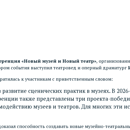
ренция «Новый музей и Новый театр»
, организован
ором события выступил театровед и оперный драматург
ратилась к участникам с приветственным словом:
 в развитие сценических практик в музеях. В 202
енции также представлены три проекта-победи
модействию музеев и театров. Для многих эти 
доказал способность создавать новые музейно-театральны