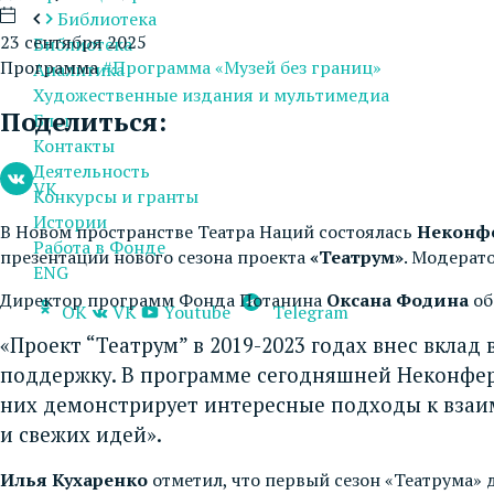
Библиотека
23 сентября 2025
Библиотека
Программа
#Программа «Музей без границ»
Аналитика
Художественные издания и мультимедиа
Поделиться:
Блог
Контакты
Деятельность
VK
Конкурсы и гранты
Истории
В Новом пространстве Театра Наций состоялась
Неконфе
Работа в Фонде
презентации нового сезона проекта
«Театрум»
. Модерат
ENG
Директор программ Фонда Потанина
Оксана Фодина
об
OK
VK
Youtube
Telegram
«Проект “Театрум” в 2019-2023 годах внес вклад
поддержку. В программе сегодняшней Неконфер
них демонстрирует интересные подходы к взаи
и свежих идей».
Илья Кухаренко
отметил, что первый сезон «Театрума» 