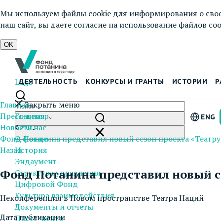
Мы используем файлы cookie для информирования о свое
наш сайт, вы даете согласие на использование файлов cook
OK
Logo
ДЕЯТЕЛЬНОСТЬ
КОНКУРСЫ И ГРАНТЫ
ИСТОРИИ
Р
Главная
Закрыть меню
Пресс-центр
Главная
ENG
Новости
О нас
Фонд Потанина представил новый сезон проекта «Театр
О фонде
Назад
История
Эндаумент
Фонд Потанина представил новый с
Структура управления
Цифровой Фонд
Культура взаимодействия
Неконференция в Новом пространстве Театра Наций
Документы и отчеты
Дата публикации
Пресс-центр