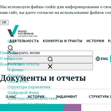
Мы используем файлы cookie для информирования о свое
наш сайт, вы даете согласие на использование файлов cook
OK
Logo
ДЕЯТЕЛЬНОСТЬ
КОНКУРСЫ И ГРАНТЫ
ИСТОРИИ
Р
Главная
Закрыть меню
О нас
Главная
ENG
Документы и отчеты
О нас
О фонде
История
Документы и отчеты
Эндаумент
Структура управления
Цифровой Фонд
О НАС
ИСТОРИЯ
ЭНДАУМЕНТ
СТРУКТУРА 
Культура взаимодействия
Документы и отчеты
Пресс-центр