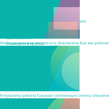
Библиотека
Библиотека
Аналитика
Художественные издания и мультимедиа
Блог
Контакты
Деятельность
Информационная открытость
Документы
Как мы работа
Конкурсы и гранты
Истории
Работа в Фонде
ENG
OK
VK
Youtube
Telegram
Результаты работы
Годовые (публичные) отчеты
Обязател