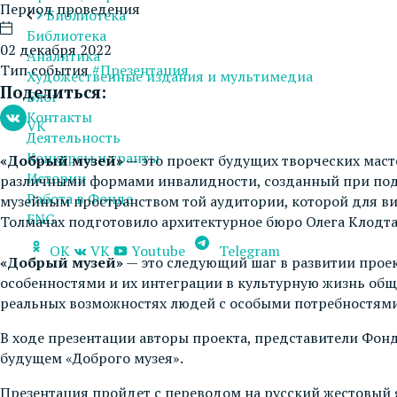
Период проведения
Библиотека
Библиотека
02 декабря 2022
Аналитика
Тип события
#Презентация
Художественные издания и мультимедиа
Поделиться:
Блог
Контакты
VK
Деятельность
Конкурсы и гранты
«Добрый музей»
— это проект будущих творческих мас
Истории
различными формами инвалидности, созданный при подд
Работа в Фонде
музейным пространством той аудитории, которой для ви
ENG
Толмачах подготовило архитектурное бюро Олега Клодта
OK
VK
Youtube
Telegram
«Добрый музей»
— это следующий шаг в развитии проек
особенностями и их интеграции в культурную жизнь обще
реальных возможностях людей с особыми потребностями,
В ходе презентации авторы проекта, представители Фон
будущем «Доброго музея».
Презентация пройдет с переводом на русский жестовый 