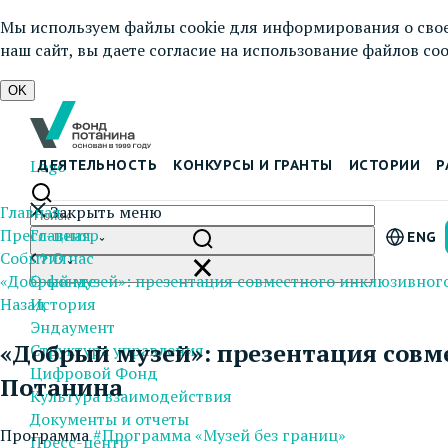
Мы используем файлы cookie для информирования о свое
наш сайт, вы даете согласие на использование файлов cook
OK
Logo
ДЕЯТЕЛЬНОСТЬ
КОНКУРСЫ И ГРАНТЫ
ИСТОРИИ
Р
Главная
Закрыть меню
Пресс-центр
Главная
ENG
События
О нас
«Добрый музей»: презентация совместного инклюзивног
О фонде
Назад
История
Эндаумент
«Добрый музей»: презентация совм
Структура управления
Цифровой Фонд
Потанина
Культура взаимодействия
Документы и отчеты
Программа
#Программа «Музей без границ»
Пресс-центр