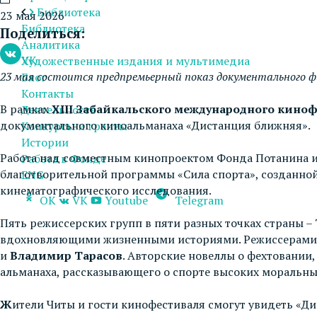
Библиотека
23 мая 2026
Библиотека
Поделиться:
Аналитика
VK
Художественные издания и мультимедиа
23 мая состоится предпремьерный показ документального 
Блог
Контакты
В рамках
XIII Забайкальского международного кино
Деятельность
документального киноальманаха «Дистанция ближняя».
Конкурсы и гранты
Истории
Работа над совместным кинопроектом Фонда Потанина и
Работа в Фонде
благотворительной программы «Сила спорта», созданной 
ENG
кинематографического исследования.
OK
VK
Youtube
Telegram
Пять режиссерских групп в пяти разных точках страны –
вдохновляющими жизненными историями. Режиссерами
и
Владимир Тарасов
. Авторские новеллы о фехтовании
альманаха, рассказывающего о спорте высоких моральны
Ж
ители Читы и гости кинофестиваля смогут увидеть «Д