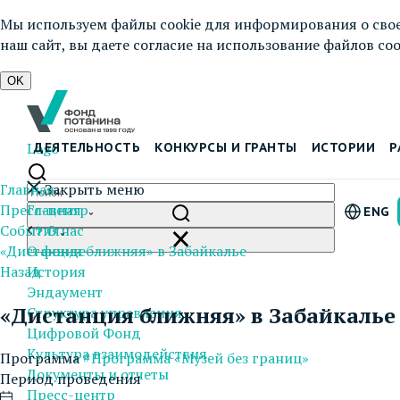
Мы используем файлы cookie для информирования о свое
наш сайт, вы даете согласие на использование файлов cook
OK
Logo
ДЕЯТЕЛЬНОСТЬ
КОНКУРСЫ И ГРАНТЫ
ИСТОРИИ
Р
Главная
Закрыть меню
Пресс-центр
Главная
ENG
События
О нас
«Дистанция ближняя» в Забайкалье
О фонде
Назад
История
Эндаумент
«Дистанция ближняя» в Забайкалье
Структура управления
Цифровой Фонд
Культура взаимодействия
Программа
#Программа «Музей без границ»
Документы и отчеты
Период проведения
Пресс-центр