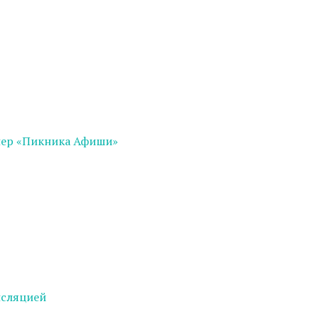
нер «Пикника Афиши»
нсляцией