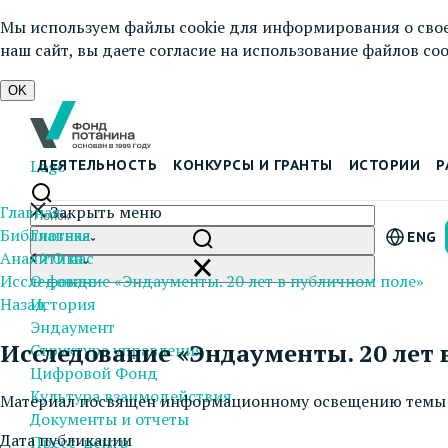
Мы используем файлы cookie для информирования о свое
наш сайт, вы даете согласие на использование файлов cook
OK
Logo
ДЕЯТЕЛЬНОСТЬ
КОНКУРСЫ И ГРАНТЫ
ИСТОРИИ
Р
Главная
Закрыть меню
Библиотека
Главная
ENG
Аналитика
О нас
Исследование «Эндаументы. 20 лет в публичном поле»
О фонде
Назад
История
Эндаумент
Исследование «Эндаументы. 20 лет 
Структура управления
Цифровой Фонд
Культура взаимодействия
Материал посвящен информационному освещению темы цел
Документы и отчеты
Дата публикации
Пресс-центр