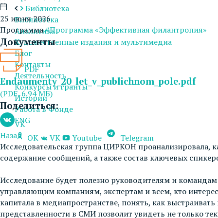
Библиотека
25 июня 2026
Библиотека
Программа
#Программа «Эффективная филантропия»
Аналитика
Документы
Художественные издания и мультимедиа
Блог
Контакты
PDF
Деятельность
Endaumenty_20_let_v_publichnom_pole.pdf
Конкурсы и гранты
(PDF, 6.94 МБ)
Истории
Поделиться:
Работа в Фонде
ENG
VK
Назад
OK
VK
Youtube
Telegram
Исследовательская группа ЦИРКОН проанализировала, ка
содержание сообщений, а также состав ключевых спикер
Исследование будет полезно руководителям и командам
управляющим компаниям, экспертам и всем, кто интерес
капитала в медиапространстве, понять, как выстраиват
представленности в СМИ позволит увидеть не только те