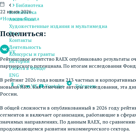
Библиотека
22 июня 2026
Библиотека
#Новости Фонда
Аналитика
Художественные издания и мультимедиа
Поделиться:
Блог
Контакты
Деятельность
VK
Конкурсы и гранты
Рейтинговое агентство RAEX опубликовало результаты 
Истории
партнерского потенциала. По итогам исследования Фонд 
Работа в Фонде
ENG
В рейтинг 2026 года вошли 213 частных и корпоративн
OK
VK
Youtube
Telegram
новыми НКО. Как отмечают авторы исследования, эта д
России.
В общей сложности в опубликованный в 2026 году рейти
сегментов и включает организации, работающие в сферах
значимых направлениях. По данным RAEX, по сравнению 
продолжающемся развитии некоммерческого сектора.