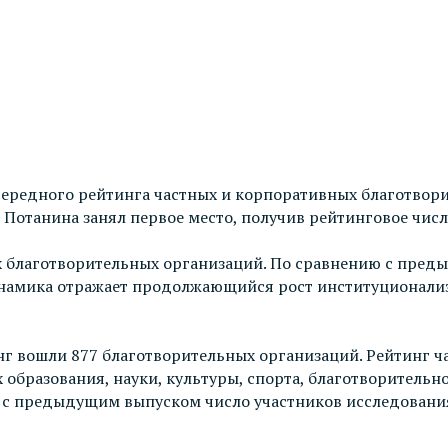
очередного рейтинга частных и корпоративных благотво
Потанина занял первое место, получив рейтинговое число
ых благотворительных организаций. По сравнению с пре
инамика отражает продолжающийся рост институционализ
нг вошли 877 благотворительных организаций. Рейтинг ч
 образования, науки, культуры, спорта, благотворительн
с предыдущим выпуском число участников исследования 