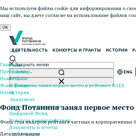
Мы используем файлы cookie для информирования о свое
наш сайт, вы даете согласие на использование файлов cook
OK
Logo
ДЕЯТЕЛЬНОСТЬ
КОНКУРСЫ И ГРАНТЫ
ИСТОРИИ
Р
Главная
Закрыть меню
Пресс-центр
Главная
ENG
Новости
О нас
Фонд Потанина занял первое место в рейтинге RAEX
О фонде
Назад
История
Эндаумент
Фонд Потанина занял первое место
Структура управления
Цифровой Фонд
Культура взаимодействия
Фонд стал лидером рейтинга частных и корпоративных 
Документы и отчеты
Дата публикации
Пресс-центр