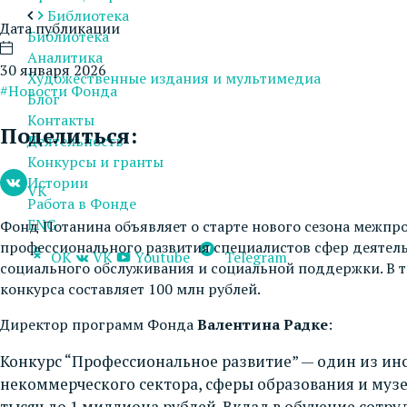
Библиотека
Дата публикации
Библиотека
Аналитика
30 января 2026
Художественные издания и мультимедиа
#Новости Фонда
Блог
Контакты
Поделиться:
Деятельность
Конкурсы и гранты
Истории
VK
Работа в Фонде
ENG
Фонд Потанина объявляет о старте нового сезона межп
профессионального развития специалистов сфер деятель
OK
VK
Youtube
Telegram
социального обслуживания и социальной поддержки. В т
конкурса составляет 100 млн рублей.
Директор программ Фонда
Валентина Радке
:
Конкурс “Профессиональное развитие” — один из ин
некоммерческого сектора, сферы образования и музе
тысяч до 1 миллиона рублей. Вклад в обучение сотр