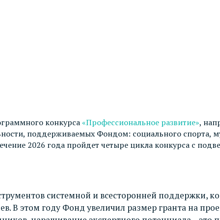
рограммного конкурса
«Профессиональное развитие»
, на
ности, поддерживаемых Фондом: социального спорта, му
ечение 2026 года пройдет четыре цикла конкурса с подв
струментов системной и всесторонней поддержки, к
ев. В этом году Фонд увеличил размер гранта на про
удников, наращивание экспертного потенциала – это 