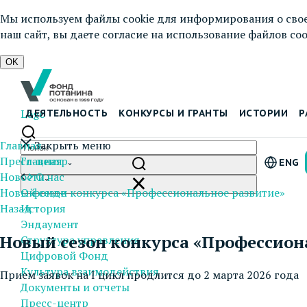
Мы используем файлы cookie для информирования о свое
наш сайт, вы даете согласие на использование файлов cook
OK
Logo
ДЕЯТЕЛЬНОСТЬ
КОНКУРСЫ И ГРАНТЫ
ИСТОРИИ
Р
Главная
Закрыть меню
Пресс-центр
Главная
ENG
Новости
О нас
Новый сезон конкурса «Профессиональное развитие»
О фонде
Назад
История
Эндаумент
Новый сезон конкурса «Профессион
Структура управления
Цифровой Фонд
Культура взаимодействия
Прием заявок на I цикл продлится до 2 марта 2026 года
Документы и отчеты
Пресс-центр