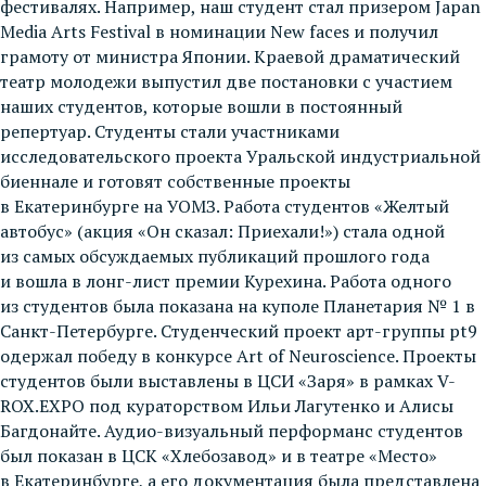
фестивалях. Например, наш студент стал призером Japan
Media Arts Festival в номинации New faces и получил
грамоту от министра Японии. Краевой драматический
театр молодежи выпустил две постановки с участием
наших студентов, которые вошли в постоянный
репертуар. Студенты стали участниками
исследовательского проекта Уральской индустриальной
биеннале и готовят собственные проекты
в Екатеринбурге на УОМЗ. Работа студентов «Желтый
автобус» (акция «Он сказал: Приехали!») стала одной
из самых обсуждаемых публикаций прошлого года
и вошла в лонг-лист премии Курехина. Работа одного
из студентов была показана на куполе Планетария № 1 в
Санкт-Петербурге. Студенческий проект арт-группы pt9
одержал победу в конкурсе Art of Neuroscience. Проекты
студентов были выставлены в ЦСИ «Заря» в рамках V-
ROX.EXPO под кураторством Ильи Лагутенко и Алисы
Багдонайте. Аудио-визуальный перформанс студентов
был показан в ЦСК «Хлебозавод» и в театре «Место»
в Екатеринбурге, а его документация была представлена