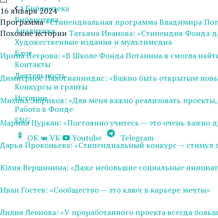
Библиотека
16 января 2024
Библиотека
Программа
#Стипендиальная программа Владимира По
Аналитика
Похожие истории
Татьяна Иванова: «Стипендия Фонда д
Художественные издания и мультимедиа
Блог
Ирина Петрова: «В Школе Фонда Потанина я смогла найт
Контакты
Деятельность
Димитриос Палогианнидис: «Важно быть открытым нов
Конкурсы и гранты
Истории
Михаил Зюриков: «Для меня важно реализовать проекты, 
Работа в Фонде
ENG
Марина Цуркан: «Постоянно учитесь — это очень важно
OK
VK
Youtube
Telegram
Дарья Прокопьева: «Стипендиальный конкурс — стимул 
Юлия Вершинина: «Даже небольшие социальные инициат
Иван Гостев: «Сообщество — это ключ в карьере мечты»
Лилия Леонова: «У проработанного проекта всегда боль