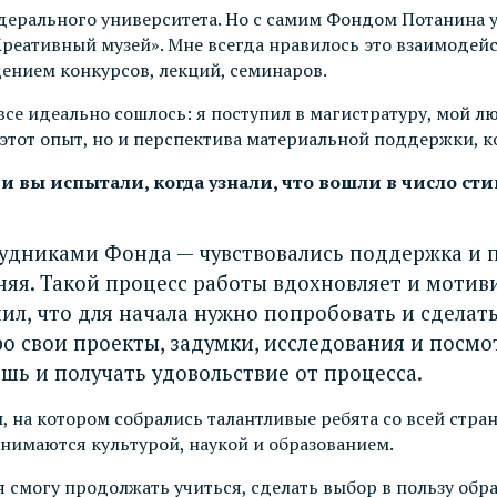
дерального университета. Но с самим Фондом Потанина у
 «Креативный музей». Мне всегда нравилось это взаимод
нием конкурсов, лекций, семинаров.
все идеально сошлось: я поступил в магистратуру, мой 
 этот опыт, но и перспектива материальной поддержки, к
и вы испытали, когда узнали, что вошли в число ст
удниками Фонда — чувствовались поддержка и по
яя. Такой процесс работы вдохновляет и мотиви
ешил, что для начала нужно попробовать и сдела
ро свои проекты, задумки, исследования и посмот
ишь и получать удовольствие от процесса.
п, на котором собрались талантливые ребята со всей стр
имаются культурой, наукой и образованием.
 я смогу продолжать учиться, сделать выбор в пользу об