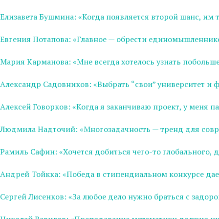
Елизавета Бушмина: «Когда появляется второй шанс, им 
Евгения Потапова: «Главное — обрести единомышленнико
Мария Карманова: «Мне всегда хотелось узнать побольше 
Александр Садовников: «Выбрать “свои” университет и ф
Алексей Говорков: «Когда я заканчиваю проект, у меня 
Людмила Надточий: «Многозадачность — тренд для совр
Рамиль Сафин: «Хочется добиться чего-то глобального, 
Андрей Тойкка: «Победа в cтипендиальном конкурсе дае
Сергей Лисенков: «За любое дело нужно браться с задо
Николай Вавилов: «Преподавание математики должно инт