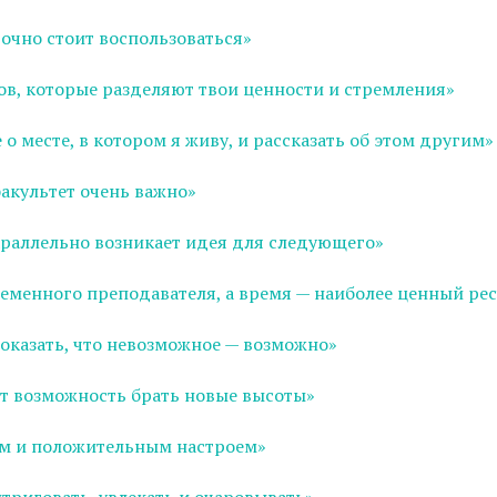
точно стоит воспользоваться»
в, которые разделяют твои ценности и стремления»
о месте, в котором я живу, и рассказать об этом другим»
акультет очень важно»
параллельно возникает идея для следующего»
еменного преподавателя, а время — наиболее ценный ре
доказать, что невозможное — возможно»
т возможность брать новые высоты»
ром и положительным настроем»
риговать, увлекать и очаровывать»