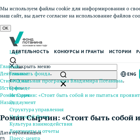
Мы используем файлы cookie для информирования о свое
наш сайт, вы даете согласие на использование файлов cook
OK
Logo
ДЕЯТЕЛЬНОСТЬ
КОНКУРСЫ И ГРАНТЫ
ИСТОРИИ
Р
Главная
Закрыть меню
Деятельность фонда
Главная
ENG
Стипендиальная программа Владимира Потанина
О нас
Истории
О фонде
Роман Сырчин: «Стоит быть собой и не пытаться прояви
История
Назад
Эндаумент
Структура управления
Роман Сырчин: «Стоит быть собой и
Цифровой Фонд
Культура взаимодействия
Документы и отчеты
Дата публикации
Пресс-центр