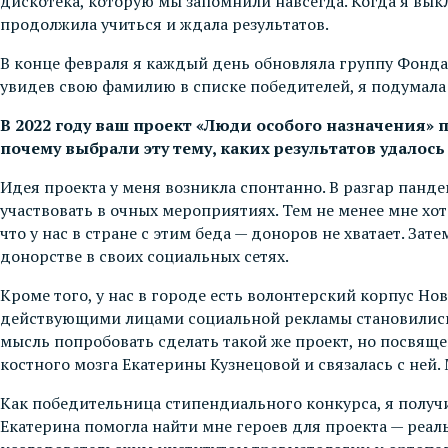
дискотека, которую мы запомнили навсегда. Когда я вы
продолжила учиться и ждала результатов.
В конце февраля я каждый день обновляла группу Фонда 
увидев свою фамилию в списке победителей, я подумала
В 2022 году ваш проект «Люди особого назначения»
почему выбрали эту тему, каких результатов удалось
Идея проекта у меня возникла спонтанно. В разгар пан
участвовать в очных мероприятиях. Тем не менее мне хот
что у нас в стране с этим беда — доноров не хватает. З
донорстве в своих социальных сетях.
Кроме того, у нас в городе есть волонтерский корпус Н
действующими лицами социальной рекламы становились о
мысль попробовать сделать такой же проект, но посвящ
костного мозга Екатерины Кузнецовой и связалась с ней.
Как победительница стипендиального конкурса, я получ
Екатерина помогла найти мне героев для проекта — реа