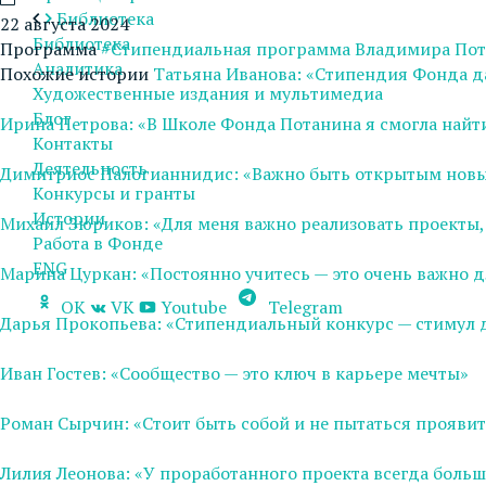
Библиотека
22 августа 2024
Библиотека
Программа
#Стипендиальная программа Владимира По
Аналитика
Похожие истории
Татьяна Иванова: «Стипендия Фонда д
Художественные издания и мультимедиа
Блог
Ирина Петрова: «В Школе Фонда Потанина я смогла найт
Контакты
Деятельность
Димитриос Палогианнидис: «Важно быть открытым нов
Конкурсы и гранты
Истории
Михаил Зюриков: «Для меня важно реализовать проекты, 
Работа в Фонде
ENG
Марина Цуркан: «Постоянно учитесь — это очень важно
OK
VK
Youtube
Telegram
Дарья Прокопьева: «Стипендиальный конкурс — стимул 
Иван Гостев: «Сообщество — это ключ в карьере мечты»
Роман Сырчин: «Стоит быть собой и не пытаться прояви
Лилия Леонова: «У проработанного проекта всегда боль