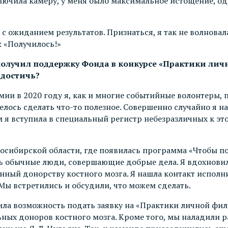
ключила камеру, у меня было максимальное истощение, о
с ожиданием результатов. Признаться, я так не волновал
: «Получилось!»
 получил поддержку Фонда в конкурсе «Практики лич
 достичь?
демии в 2020 году я, как и многие событийные волонтер
елось сделать что-то полезное. Совершенно случайно я на
атем я вступила в специальный регистр небезразличных к 
овосибирской области, где появилась программа «Чтобы п
бычные люди, совершающие добрые дела. Я вдохновилась
енный донорству костного мозга. Я нашла контакт испол
 Мы встретились и обсудили, что можем сделать.
ила возможность подать заявку на «Практики личной фи
льных доноров костного мозга. Кроме того, мы наладили