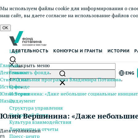
Мы используем файлы cookie для информирования о свое
наш сайт, вы даете согласие на использование файлов cook
OK
Logo
ДЕЯТЕЛЬНОСТЬ
КОНКУРСЫ И ГРАНТЫ
ИСТОРИИ
Р
Главная
Закрыть меню
Деятельность фонда
Главная
ENG
Стипендиальная программа Владимира Потанина
О нас
Истории
О фонде
Юлия Вершинина: «Даже небольшие социальные инициат
История
Назад
Эндаумент
Структура управления
Юлия Вершинина: «Даже небольшие
Цифровой Фонд
Культура взаимодействия
Документы и отчеты
Дата публикации
Пресс-центр