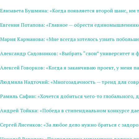
Елизавета Бушмина: «Когда появляется второй шанс, им 
Евгения Потапова: «Главное — обрести единомышленнико
Мария Карманова: «Мне всегда хотелось узнать побольше 
Александр Садовников: «Выбрать “свои” университет и ф
Алексей Говорков: «Когда я заканчиваю проект, у меня 
Людмила Надточий: «Многозадачность — тренд для совр
Рамиль Сафин: «Хочется добиться чего-то глобального, 
Андрей Тойкка: «Победа в cтипендиальном конкурсе дае
Сергей Лисенков: «За любое дело нужно браться с задо
Николай Вавилов: «Преподавание математики должно инт