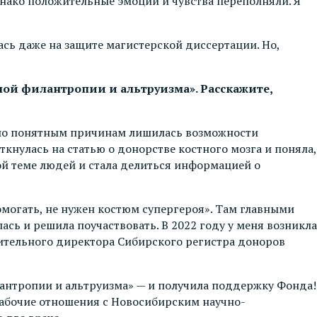
днако положительные эмоции и чувства переполняли. Я
ась даже на защите магистерской диссертации. Но,
ной филантропии и альтруизма». Расскажите,
ы, по понятным причинам лишилась возможности
ткнулась на статью о донорстве костного мозга и поняла,
этой теме людей и стала делиться информацией о
омогать, не нужен костюм супергероя». Там главными
 и решила поучаствовать. В 2022 году у меня возникла
нительного директора Сибирского регистра доноров
лантропии и альтруизма» — и получила поддержку Фонда!
 рабочие отношения с Новосибирским научно-