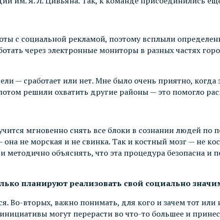
и им. Я. Л. Цивьяна. Так, к команде присоединились еще
боты с социальной рекламой, поэтому всплыли определе
отать через электронные мониторы в разных частях города
ли — сработает или нет. Мне было очень приятно, когда з
а потом решили охватить другие районы — это помогло р
чится мгновенно снять все блоки в сознании людей по п
— она не морская и не свинка. Так и костный мозг — не ко
 и методично объяснять, что эта процедура безопасна и п
лько планируют реализовать свой социально значим
ся. Во-вторых, важно понимать, для кого и зачем тот ил
инициативы могут перерасти во что-то большее и прине